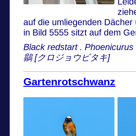
Leid
zieh
auf die umliegenden Dächer
in Bild 5555 sitzt auf dem 
Black redstart . Phoenicuru
鶲 [クロジョウビタキ]
Gartenrotschwanz