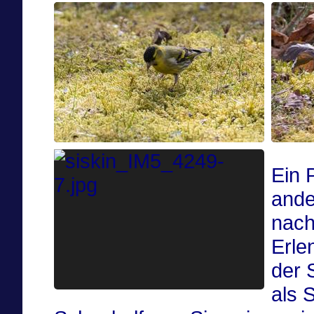
Ein 
ande
nach
Erle
der S
als 