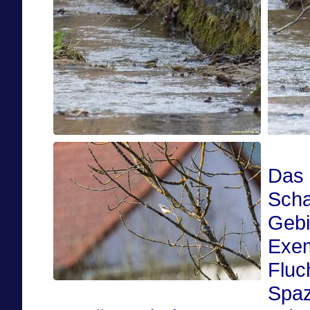
Das 
Scha
Gebi
Exem
Fluc
Spaz