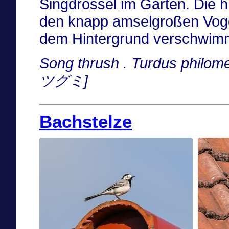
Singdrossel im Garten. Die 
den knapp amselgroßen Voge
dem Hintergrund verschwim
Song thrush . Turdus philo
ツグミ]
Bachstelze