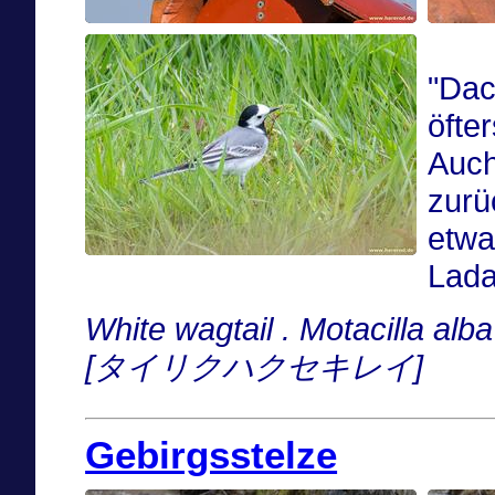
"Dac
öfte
Auch
zurü
etwa
Lada
White wagtail . Motacilla a
[タイリクハクセキレイ]
Gebirgsstelze