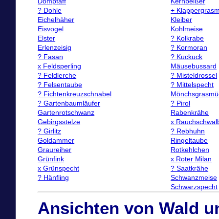
Dompfaff
Kernbeißer
? Dohle
+ Klappergras
Eichelhäher
Kleiber
Eisvogel
Kohlmeise
Elster
? Kolkrabe
Erlenzeisig
? Kormoran
? Fasan
? Kuckuck
x Feldsperling
Mäusebussard
? Feldlerche
? Misteldrossel
? Felsentaube
? Mittelspecht
? Fichtenkreuzschnabel
Mönchsgrasmü
? Gartenbaumläufer
? Pirol
Gartenrotschwanz
Rabenkrähe
Gebirgsstelze
x Rauchschwal
? Girlitz
? Rebhuhn
Goldammer
Ringeltaube
Graureiher
Rotkehlchen
Grünfink
x Roter Milan
x Grünspecht
? Saatkrähe
? Hänfling
Schwanzmeise
Schwarzspecht
Ansichten von Wald u