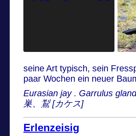
seine Art typisch, sein Fressp
paar Wochen ein neuer Bau
Eurasian jay . Garrulus gl
巣、鵥 [カケス]
Erlenzeisig