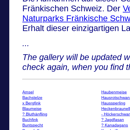
Fränkischen Schweiz. Der
V
Naturparks Fränkische Schwe
Erhalt dieser einzigartigen L
...
The gallery will be updated 
check again, when you find t
Amsel
Haubenmeise
Bachstelze
Hausrotschwan
x Bergfink
Haussperling
Blaumeise
Heckenbraunel
? Bluthänfling
- Höckerschwa
Buchfink
? Jagdfasan
Buntspecht
? Kanadagans