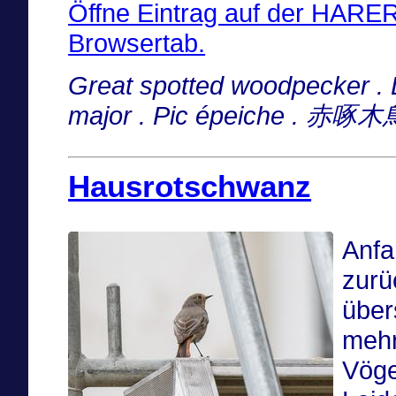
Öffne Eintrag auf der HARE
Browsertab.
Great spotted woodpecker . 
major . Pic épeiche . 赤
Hausrotschwanz
Anfa
zurü
über
mehr
Vöge