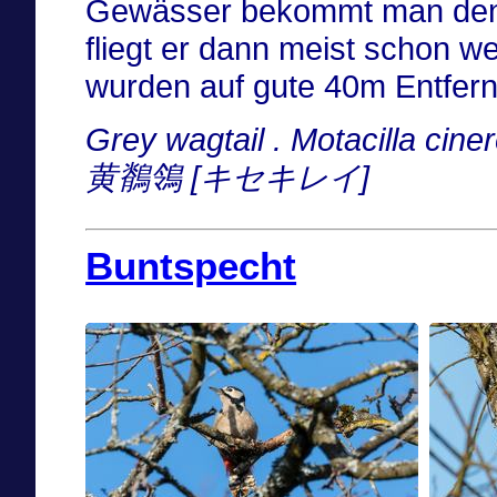
Gewässer bekommt man den Vo
fliegt er dann meist schon w
wurden auf gute 40m Entfe
Grey wagtail . Motacilla cine
黄鶺鴒 [キセキレイ]
Buntspecht