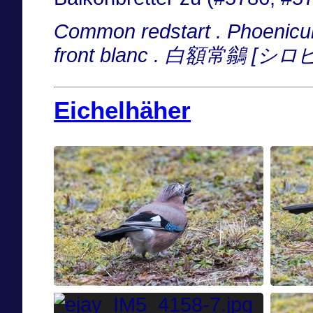
Common redstart . Phoenicu
front blanc . 白額常鶲 
Eichelhäher