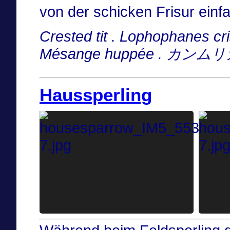
von der schicken Frisur einf
Crested tit . Lophophanes cri
Mésange huppée . カンム
Haussperling