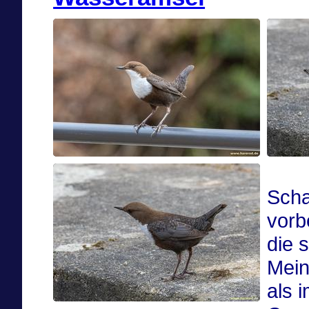
Scha
vorb
die 
Mein
als 