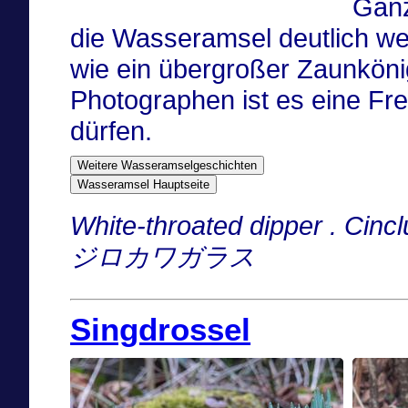
Ganz
die Wasseramsel deutlich we
wie ein übergroßer Zaunkönig
Photographen ist es eine Fre
dürfen.
Weitere Wasseramselgeschichten
Wasseramsel Hauptseite
White-throated dipper . Cinc
ジロカワガラス
Singdrossel