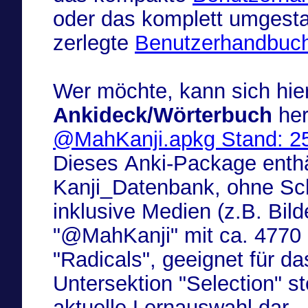
oder das komplett umgestal
zerlegte
Benutzerhandbuch 
Wer möchte, kann sich hier
Ankideck/Wörterbuch
her
@MahKanji.apkg Stand: 
Dieses Anki-Package enthä
Kanji_Datenbank, ohne Sch
inklusive Medien (z.B. Bilde
"@MahKanji" mit ca. 4770 E
"Radicals", geeignet für d
Untersektion "Selection" st
aktuelle Lernauswahl dar.