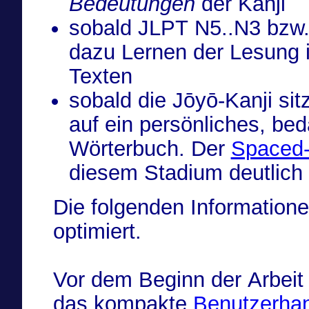
Bedeutungen
der Kanji
sobald JLPT N5..N3 bzw. J
dazu Lernen der Lesung 
Texten
sobald die Jōyō-Kanji si
auf ein persönliches, bed
Wörterbuch. Der
Spaced-
diesem Stadium deutlich
Die folgenden Informatione
optimiert.
Vor dem Beginn der Arbeit m
das kompakte
Benutzerha