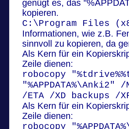
genügt es, das "%APPDAT
kopieren.
C:\Program Files (x
Informationen, wie z.B. Fe
sinnvoll zu kopieren, da g
Als Kern für ein Kopierskr
Zeile dienen:
robocopy "%tdrive%%t
"%APPDATA%\Anki2" /
/ETA /XD backups /X
Als Kern für ein Kopierskr
Zeile dienen:
robocopy "%APPDATA%\