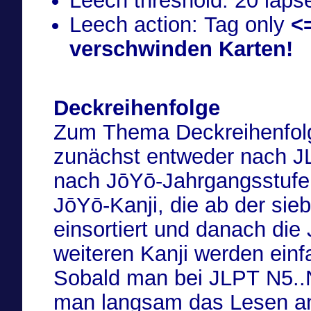
Leech threshold: 20 laps
Leech action: Tag only
<
verschwinden Karten!
Deckreihenfolge
Zum Thema Deckreihenfolge
zunächst entweder nach JL
nach JōYō-Jahrgangsstufen
JōYō-Kanji, die ab der sie
einsortiert und danach die
weiteren Kanji werden einf
Sobald man bei JLPT N5..N3
man langsam das Lesen a