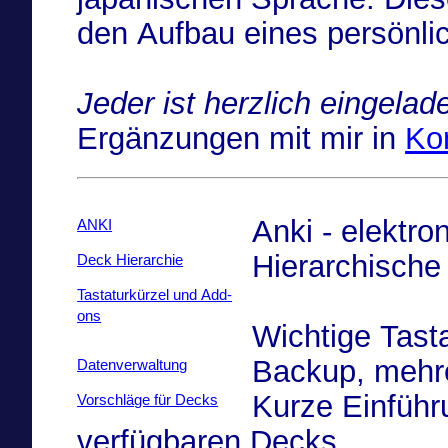
den Aufbau eines persönli
Jeder ist herzlich eingelad
Ergänzungen mit mir in
Ko
Anki - elektro
ANKI
Hierarchische
Deck Hierarchie
Tastaturkürzel und Add-
ons
Wichtige Tast
Backup, mehre
Datenverwaltung
Kurze Einführ
Vorschläge für Decks
verfügbaren Decks.