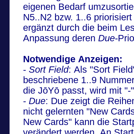
eigenen Bedarf umzusortiere
N5..N2 bzw. 1..6 priorisiert
ergänzt durch die beim Le
Anpassung deren
Due
-Prio
Notwendige Anzeigen:
-
Sort Field
: Als "Sort Field" bietet sich die oben
beschriebene 1..9 Nummeri
die JōYō passt, wird mit "
-
Due
: Due zeigt die Reihe
nicht gelernten "New Cards
New Cards" kann die Startp
verändert werden. An Start