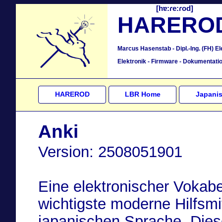
[hɐ:ɾe:ɾod]
HARERO
Marcus Hasenstab - Dipl.-Ing. (FH) E
Elektronik - Firmware - Dokumentati
HAREROD
LBR Home
Japani
Anki
Version: 2508051901
Eine elektronischer Vokabe
wichtigste moderne Hilfsmi
japanischen Sprache. Diese