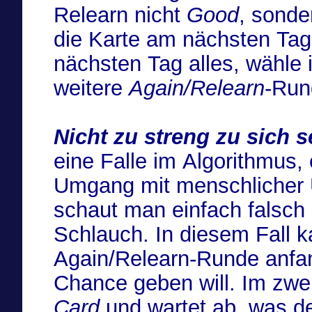
Relearn nicht
Good
, sond
die Karte am nächsten Ta
nächsten Tag alles, wähle
weitere
Again/Relearn
-Run
Nicht zu streng zu sich s
eine Falle im Algorithmus, 
Umgang mit menschlicher 
schaut man einfach falsch 
Schlauch. In diesem Fall kann sich überlegen, ob man eine
Again/Relearn-Runde anfan
Chance geben will. Im zwe
Card
und wartet ab, was de